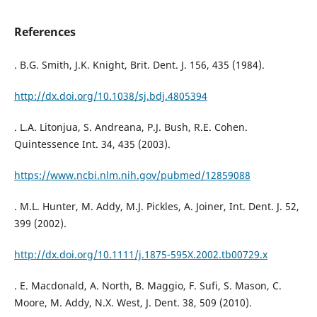
References
. B.G. Smith, J.K. Knight, Brit. Dent. J. 156, 435 (1984).
http://dx.doi.org/10.1038/sj.bdj.4805394
. L.A. Litonjua, S. Andreana, P.J. Bush, R.E. Cohen.
Quintessence Int. 34, 435 (2003).
https://www.ncbi.nlm.nih.gov/pubmed/12859088
. M.L. Hunter, M. Addy, M.J. Pickles, A. Joiner, Int. Dent. J. 52,
399 (2002).
http://dx.doi.org/10.1111/j.1875-595X.2002.tb00729.x
. E. Macdonald, A. North, B. Maggio, F. Sufi, S. Mason, C.
Moore, M. Addy, N.X. West, J. Dent. 38, 509 (2010).