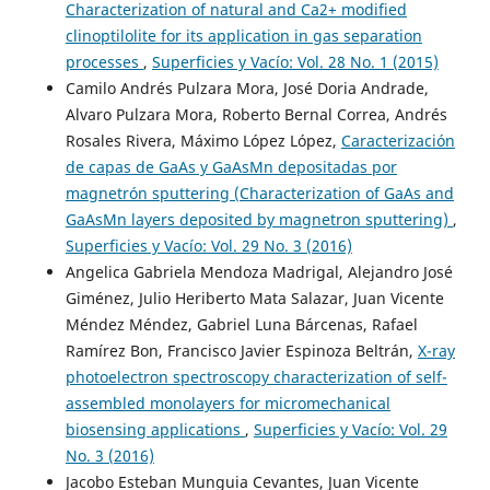
Characterization of natural and Ca2+ modified
clinoptilolite for its application in gas separation
processes
,
Superficies y Vacío: Vol. 28 No. 1 (2015)
Camilo Andrés Pulzara Mora, José Doria Andrade,
Alvaro Pulzara Mora, Roberto Bernal Correa, Andrés
Rosales Rivera, Máximo López López,
Caracterización
de capas de GaAs y GaAsMn depositadas por
magnetrón sputtering (Characterization of GaAs and
GaAsMn layers deposited by magnetron sputtering)
,
Superficies y Vacío: Vol. 29 No. 3 (2016)
Angelica Gabriela Mendoza Madrigal, Alejandro José
Giménez, Julio Heriberto Mata Salazar, Juan Vicente
Méndez Méndez, Gabriel Luna Bárcenas, Rafael
Ramírez Bon, Francisco Javier Espinoza Beltrán,
X-ray
photoelectron spectroscopy characterization of self-
assembled monolayers for micromechanical
biosensing applications
,
Superficies y Vacío: Vol. 29
No. 3 (2016)
Jacobo Esteban Munguia Cevantes, Juan Vicente