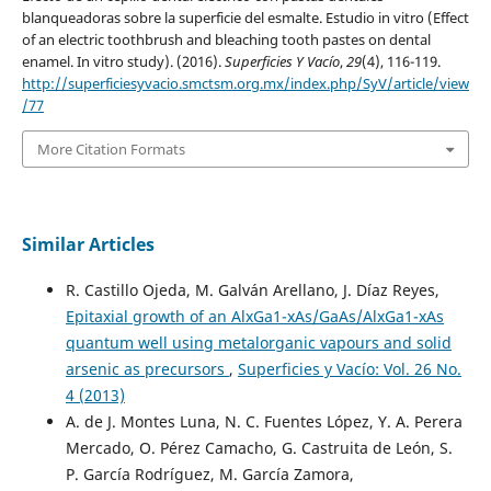
blanqueadoras sobre la superficie del esmalte. Estudio in vitro (Effect
of an electric toothbrush and bleaching tooth pastes on dental
enamel. In vitro study). (2016).
Superficies Y Vacío
,
29
(4), 116-119.
http://superficiesyvacio.smctsm.org.mx/index.php/SyV/article/view
/77
More Citation Formats
Similar Articles
R. Castillo Ojeda, M. Galván Arellano, J. Díaz Reyes,
Epitaxial growth of an AlxGa1-xAs/GaAs/AlxGa1-xAs
quantum well using metalorganic vapours and solid
arsenic as precursors
,
Superficies y Vacío: Vol. 26 No.
4 (2013)
A. de J. Montes Luna, N. C. Fuentes López, Y. A. Perera
Mercado, O. Pérez Camacho, G. Castruita de León, S.
P. García Rodríguez, M. García Zamora,