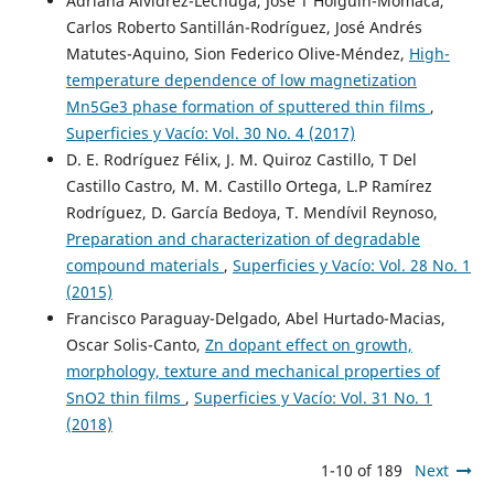
Adriana Alvídrez-Lechuga, José T Holguín-Momaca,
Carlos Roberto Santillán-Rodríguez, José Andrés
Matutes-Aquino, Sion Federico Olive-Méndez,
High-
temperature dependence of low magnetization
Mn5Ge3 phase formation of sputtered thin films
,
Superficies y Vacío: Vol. 30 No. 4 (2017)
D. E. Rodríguez Félix, J. M. Quiroz Castillo, T Del
Castillo Castro, M. M. Castillo Ortega, L.P Ramírez
Rodríguez, D. García Bedoya, T. Mendívil Reynoso,
Preparation and characterization of degradable
compound materials
,
Superficies y Vacío: Vol. 28 No. 1
(2015)
Francisco Paraguay-Delgado, Abel Hurtado-Macias,
Oscar Solis-Canto,
Zn dopant effect on growth,
morphology, texture and mechanical properties of
SnO2 thin films
,
Superficies y Vacío: Vol. 31 No. 1
(2018)
1-10 of 189
Next