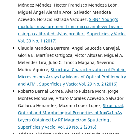
Méndez Méndez, Hector Francisco Mendoza León,
Miguel Ángel Alemán Arce, Salvador Mendoza
Acevedo, Horacio Estrada Vázquez,
Si3N4 Young’s
modulus measurement from microcantilever beams
using a calibrated stylus profiler
,
Superficies y Vacío:
Vol. 30 No. 1 (2017)
Claudia Mendoza Barrera, Angel Sauceda Carvajal,
Gloria E. Martínez Ortigoza, Victor Altuzar, Miguel A.
Meléndez Lira, Julio C. Tinoco Magaña, Severino
Muñoz Aguirre,
Structural Characterization of Protein
Microsensors Arrays by Means of Optical Profilometry
and AFM
,
Superficies y Vacío: Vol. 29 No. 2 (2016)
Roberto Bernal Correa, Alvaro Pulzara Mora, Jorge
Montes Monsalve, Arturo Morales Acevedo, Salvador
Gallardo Henandez, Máximo López López,
Structural,
Optical and Morphological Properties of InxGa1-xAs
Layers Obtained by RF Magnetron Sputtering
,
Superficies y Vacío: Vol. 29 No. 2 (2016)