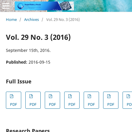
Home
/
Archives
/
Vol. 29 No. 3 (2016)
Vol. 29 No. 3 (2016)
September 15th, 2016.
Published:
2016-09-15
Full Issue
PDF
PDF
PDF
PDF
PDF
PDF
PD
Research Papers