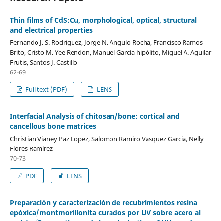
Thin films of CdS:Cu, morphological, optical, structural
and electrical properties
Fernando J. S. Rodriguez, Jorge N. Angulo Rocha, Francisco Ramos
Brito, Cristo M. Yee Rendon, Manuel García hipólito, Miguel A. Aguilar
Frutis, Santos J. Castillo
62-69
Full text (PDF)
LENS
Interfacial Analysis of chitosan/bone: cortical and
cancellous bone matrices
Christian Vianey Paz Lopez, Salomon Ramiro Vasquez Garcia, Nelly
Flores Ramirez
70-73
PDF
LENS
Preparación y caracterización de recubrimientos resina
epóxica/montmorillonita curados por UV sobre acero al