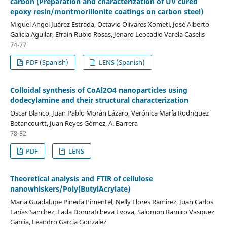
carbón (Preparation and characterization of UV cured
epoxy resin/montmorillonite coatings on carbon steel)
Miguel Angel Juárez Estrada, Octavio Olivares Xometl, José Alberto
Galicia Aguilar, Efraín Rubio Rosas, Jenaro Leocadio Varela Caselis
74-77
PDF (Spanish)
LENS (Spanish)
Colloidal synthesis of CoAl2O4 nanoparticles using
dodecylamine and their structural characterization
Oscar Blanco, Juan Pablo Morán Lázaro, Verónica María Rodríguez
Betancourtt, Juan Reyes Gómez, A. Barrera
78-82
PDF
LENS
Theoretical analysis and FTIR of cellulose
nanowhiskers/Poly(ButylAcrylate)
Maria Guadalupe Pineda Pimentel, Nelly Flores Ramirez, Juan Carlos
Farías Sanchez, Lada Domratcheva Lvova, Salomon Ramiro Vasquez
Garcia, Leandro Garcia Gonzalez